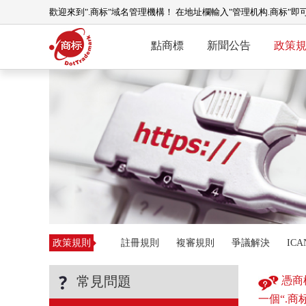
歡迎來到".商标"域名管理機構！ 在地址欄輸入"管理机构.商标"即
點商標
新聞公告
政策
政策規則
註冊規則
複審規則
爭議解決
IC
常見問題
憑商
一個“.商