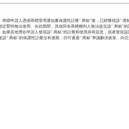
標申請人憑借商標受理通知書保護性註冊“.商标”後，已經獲得該“.商
鎖定暫時無法使用。在此期間，其他同名商標權利人無法提交該“.商标”的
果其他潛在申請人發現該“.商标”的註冊和使用具有惡意，或者發現該註
使該“.商标”的保護性註冊沒有過期，仍可通過“.商标”爭議解決政策，向