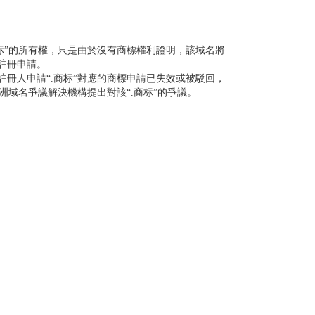
标”的所有權，只是由於沒有商標權利證明，該域名將
註冊申請。
冊人申請“.商标”對應的商標申請已失效或被駁回，
亞洲域名爭議解決機構提出對該“.商标”的爭議。