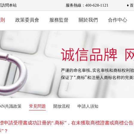
可訪問本站
服务熱線：400-628-1121
♦ 
規則
政策委員會
服務監督
關於我們
合作中心
ANN共識政策
常見問題
開放流程
申請人須知
標申請受理書成功註冊的“.商标”，在未獲取商標證書或商標公
标”？