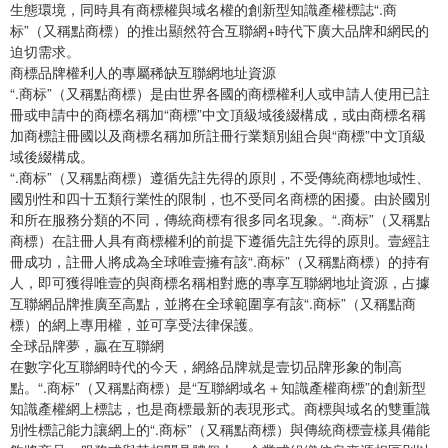
生態環境，同時具有商標權與域名權的創新型知識產權標誌“.商
标”（又稱點商標）的推出顯然符合互聯網+時代下廣大品牌和網民的
迫切需求。
商標品牌權利人的專屬稀缺互聯網地址資源
“.商标”（又稱點商標）是由世界各國的商標權利人或申請人使用已註
冊或申請中的商標名稱加“商標”中文頂級域後綴構成，或由商標名稱
加商標註冊國以及商標名稱加所註冊行業類別組合與“商標”中文頂級
域後綴構成。
“.商标”（又稱點商標）遵循先註先得的原則，不受傳統商標地域性、
國別性和四十五類行業性的限制，也不受同名商標的困擾。由於國別
和所在服務分類的不同，傳統商標有很多同名現象。“.商标”（又稱點
商標）在註冊人具有商標權利的前提下遵循先註先得的原則。壹經註
冊成功，註冊人將成為全球唯壹擁有該“.商标”（又稱點商標）的持有
人，即可獲得唯壹的與商標名稱相對應的專享互聯網地址資源，占據
互聯網品牌推廣至高點，並將在全球範圍享有該“.商标”（又稱點商
標）的網上專用權，並可享受法律保護。
全球品牌夢，贏在互聯網
在數字化互聯網時代的今天，網絡品牌就是壹切品牌形象的制高
點。“.商标”（又稱點商標）是“互聯網域名＋知識產權商標”的創新型
知識產權網上標誌，也是商標最新的表現形式。商標與域名的雙重識
別性標記能力讓網上的“.商标”（又稱點商標）與傳統商標壹樣具備能