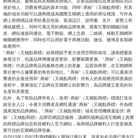
夠將商品、服務或與其相關具體個人、企業或組織信息來源相區別以
便於他人、消費者辨認的基本功能。同時“.商标”（又稱點商標）所具
備的域名功能可以讓商標成為國際互聯網上通用的尋址標識，可作為
網上商標標誌使用於產品包裝、裝潢設計、說明書、名片、展覽上和
傳統媒體上，同時可廣泛用於網絡品牌推廣、搜索引擎的關鍵詞描
述、網站連接與優化、電子郵箱、網上交易、二維碼、移動互聯網和
物聯網應用中，同時也可以用於電子商務活動、微信、微博及各類網
絡應用中。
“.商标”（又稱點商標）給商標賦予更大使用空間和表現，讓商標重新
換發活力，也讓品牌傳播速度更快，影響範圍更廣。“.商标”（又稱點
商標）代表品牌商品與服務在網上的形象、品質與商譽，在互聯網商
業社會中占據重要的角色和地位。“.商标”（又稱點商標）可以通過消
費者的反復使用和“.商标”（又稱點商標）持有人的長期應用與推廣的
過程中，逐漸強化了品牌在互聯網上的影響力，為品牌建立更高的知
名度和美譽度。
此外，為了幫助品牌所有人，使用“.商标”（又稱點商標）標識打造在
線安全入口，令廣大消費者及網民通過“.商标”（又稱點商標）作為標
識來識別品牌網站，“.商标”（又稱點商標）域名管理機構還提供“.商
标”（又稱點商標）品牌官網認證服務，讓網民能夠認清互聯網上真實
的商標品牌信息和其權利人官方網站，為商標品牌權利人打造壹個真
實可信的互聯網品牌形象。
自2015年1月8日對商標權利人開放註冊以來，諸多知名品牌已率先註