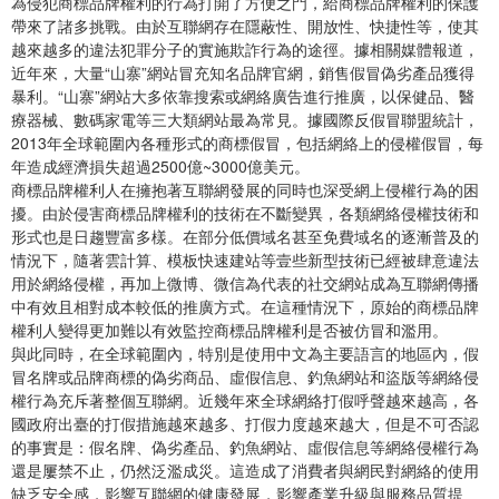
為侵犯商標品牌權利的行為打開了方便之門，給商標品牌權利的保護
帶來了諸多挑戰。由於互聯網存在隱蔽性、開放性、快捷性等，使其
越來越多的違法犯罪分子的實施欺詐行為的途徑。據相關媒體報道，
近年來，大量“山寨”網站冒充知名品牌官網，銷售假冒偽劣產品獲得
暴利。“山寨”網站大多依靠搜索或網絡廣告進行推廣，以保健品、醫
療器械、數碼家電等三大類網站最為常見。據國際反假冒聯盟統計，
2013年全球範圍內各種形式的商標假冒，包括網絡上的侵權假冒，每
年造成經濟損失超過2500億~3000億美元。
商標品牌權利人在擁抱著互聯網發展的同時也深受網上侵權行為的困
擾。由於侵害商標品牌權利的技術在不斷變異，各類網絡侵權技術和
形式也是日趨豐富多樣。在部分低價域名甚至免費域名的逐漸普及的
情況下，隨著雲計算、模板快速建站等壹些新型技術已經被肆意違法
用於網絡侵權，再加上微博、微信為代表的社交網站成為互聯網傳播
中有效且相對成本較低的推廣方式。在這種情況下，原始的商標品牌
權利人變得更加難以有效監控商標品牌權利是否被仿冒和濫用。
與此同時，在全球範圍內，特別是使用中文為主要語言的地區內，假
冒名牌或品牌商標的偽劣商品、虛假信息、釣魚網站和盜版等網絡侵
權行為充斥著整個互聯網。近幾年來全球網絡打假呼聲越來越高，各
國政府出臺的打假措施越來越多、打假力度越來越大，但是不可否認
的事實是：假名牌、偽劣產品、釣魚網站、虛假信息等網絡侵權行為
還是屢禁不止，仍然泛濫成災。這造成了消費者與網民對網絡的使用
缺乏安全感，影響互聯網的健康發展，影響產業升級與服務品質提