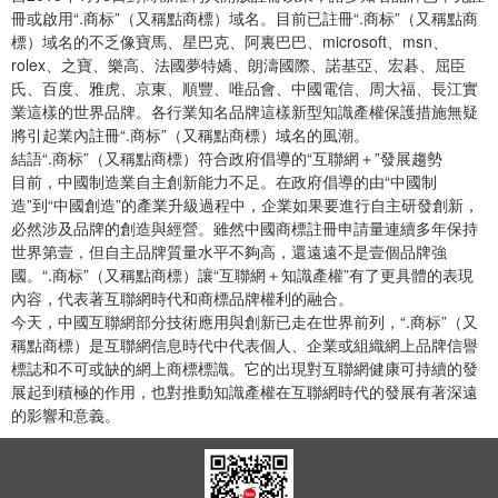
冊或啟用“.商标”（又稱點商標）域名。目前已註冊“.商标”（又稱點商
標）域名的不乏像寶馬、星巴克、阿裏巴巴、microsoft、msn、
rolex、之寶、樂高、法國夢特嬌、朗濤國際、諾基亞、宏碁、屈臣
氏、百度、雅虎、京東、順豐、唯品會、中國電信、周大福、長江實
業這樣的世界品牌。各行業知名品牌這樣新型知識產權保護措施無疑
將引起業內註冊“.商标”（又稱點商標）域名的風潮。
結語“.商标”（又稱點商標）符合政府倡導的“互聯網＋”發展趨勢
目前，中國制造業自主創新能力不足。在政府倡導的由“中國制
造”到“中國創造”的產業升級過程中，企業如果要進行自主研發創新，
必然涉及品牌的創造與經營。雖然中國商標註冊申請量連續多年保持
世界第壹，但自主品牌質量水平不夠高，還遠遠不是壹個品牌強
國。“.商标”（又稱點商標）讓“互聯網＋知識產權”有了更具體的表現
內容，代表著互聯網時代和商標品牌權利的融合。
今天，中國互聯網部分技術應用與創新已走在世界前列，“.商标”（又
稱點商標）是互聯網信息時代中代表個人、企業或組織網上品牌信譽
標誌和不可或缺的網上商標標識。它的出現對互聯網健康可持續的發
展起到積極的作用，也對推動知識產權在互聯網時代的發展有著深遠
的影響和意義。