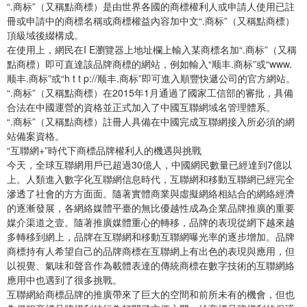
“.商标”（又稱點商標）是由世界各國的商標權利人或申請人使用已註
冊或申請中的商標名稱或商標權益內容加中文“.商标”（又稱點商標）
頂級域後綴構成。
在使用上，網民在I E瀏覽器上地址欄上輸入某商標名加“.商标”（又稱
點商標）即可直達該品牌商標的網站，例如輸入“顺丰.商标”或“www.
顺丰.商标”或“h t t p://顺丰.商标”即可進入順豐快遞公司的官方網站。
“.商标”（又稱點商標）在2015年1月通過了國家工信部的審批，具備
合法在中國運營的資格並正式加入了中國互聯網域名管理體系。
“.商标”（又稱點商標）註冊人具備在中國完成互聯網接入所必須的網
站備案資格。
“互聯網+”時代下商標品牌權利人的機遇與挑戰
今天，全球互聯網用戶已超過30億人，中國網民數量已經達到7億以
上。人類進入數字化互聯網信息時代，互聯網和移動互聯網已經完全
滲透了社會的方方面面。隨著實體商業與虛擬網絡相結合的網絡經濟
的逐漸發展，各網絡媒體平臺的無比優越性成為企業品牌推廣的重要
媒介渠道之壹。隨著推廣媒體重心的轉移，品牌的表現從網下越來越
多轉移到網上，品牌在互聯網和移動互聯網曝光率的逐步增加。品牌
商標持有人希望自己的品牌商標在互聯網上有出色的表現與應用，但
以視覺、氣味和聲音作為載體表達的傳統商標在數字技術的互聯網絡
應用中也遇到了很多挑戰。
互聯網給商標品牌的推廣帶來了巨大的空間和前所未有的機會，但也