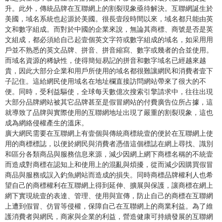
升。此外，傳統品牌在互聯網上的割裂現象亟待解決。互聯網誕生於
美國，域名系統也起源於美國。很長壹段時間以來，域名都只能由英
文和數字組成。而對於中國的企業來說，無論其商標、商號是否是英
文組成，都必須給自己起壹個英文字符或數字組成的域名，如采用用
戶並不熟悉的英文品牌、拼音、拼音縮寫、數字或幾者的合並使用。
而域名資源的稀缺性，使得簡短易記的拼音和數字域名已經越來越
貴，因此大部分企業和用戶所使用的域名都很難讓網民和消費者壹下
子記住。這給網民使用域名在地址欄直接訪問網站帶來了很大的不
便。同時，受利益驅使，全球每天數億次搜索引擎請求中，往往出現
大部分品牌網站被其它品牌甚至是假冒網站的付費廣告位所占據，這
就導致了品牌與實際使用的互聯網地址出現了嚴重的割裂現象，這也
成為網絡侵權產生的溫床。
廣大網民需要在互聯網上有壹個與傳統商標統壹的便於在互聯網上使
用的商標標誌，以便於網民與消費者憑借這個標誌在網上尋找、識別
和區分各類商品與服務信息來源，減少因網上網下商標名稱的不統壹
而造成對商標在認知上和使用上的混亂與煩擾，從而減少因購買假冒
商品與服務或誤入釣魚網站而造成的損失。同時商標品牌權利人也希
望自己的商標權利在互聯網上得到延伸、擴展與保護，讓商標在網上
網下實現統壹的表達、管理、使用與宣傳，防止自己的商標在互聯網
上遭到假冒、仿冒等侵權，保障自己在互聯網上的商業利益。為了維
護消費者與網民，商家與企業的利益，營造健康可持續發展的互聯網